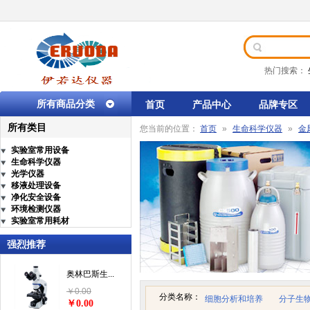
热门搜索：
所有商品分类
首页
产品中心
品牌专区
所有类目
您当前的位置：
首页
»
生命科学仪器
»
金
实验室常用设备
生命科学仪器
光学仪器
移液处理设备
净化安全设备
环境检测仪器
实验室常用耗材
强烈推荐
奥林巴斯生...
￥0.00
分类名称：
细胞分析和培养
分子生
￥0.00