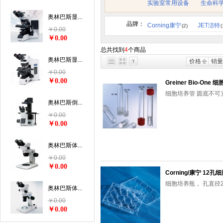
实验室常用设备
生命科
奥林巴斯显...
品牌：
Corning康宁
JET洁特
(2)
(
￥0.00
￥0.00
总共找到
4
个商品
奥林巴斯显...
价格
销量
￥0.00
￥0.00
Greiner Bio-One 
细胞培养管 圆底不可立 
奥林巴斯倒...
￥0.00
￥0.00
奥林巴斯体...
￥0.00
￥0.00
Corning/康宁 12
细胞培养瓶， 孔直径22.
奥林巴斯体...
￥0.00
￥0.00