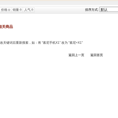
价格
销量
人气
排序方式:
相关商品
键词后重新搜索，如：将 “索尼手机X1” 改为 “索尼+X1”
返回上一页
返回首页